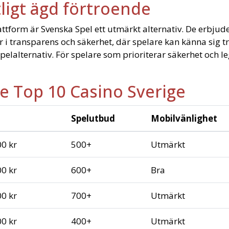
tligt ägd förtroende
lattform är Svenska Spel ett utmärkt alternativ. De erbjud
ger i transparens och säkerhet, där spelare kan känna sig 
elalternativ. För spelare som prioriterar säkerhet och leg
de Top 10 Casino Sverige
Spelutbud
Mobilvänlighet
00 kr
500+
Utmärkt
00 kr
600+
Bra
00 kr
700+
Utmärkt
00 kr
400+
Utmärkt