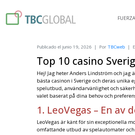
FUERZA
Publicado el
junio 19, 2026
Por
TBCweb
Top 10 casino Sveri
Hej! Jag heter Anders Lindström och jag ä
bästa casinon i Sverige och deras unika 
spelutbud, användarvänlighet och säker
valet baserat på dina behov och preferen
1. LeoVegas – En av 
LeoVegas är känt för sin exceptionella mo
omfattande utbud av spelautomater och l