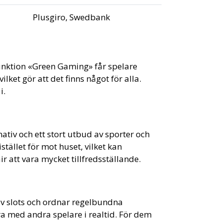
Plusgiro, Swedbank
unktion «Green Gaming» får spelare
lket gör att det finns något för alla.
i.
nativ och ett stort utbud av sporter och
tället för mot huset, vilket kan
ir att vara mycket tillfredsställande.
 av slots och ordnar regelbundna
a med andra spelare i realtid. För dem