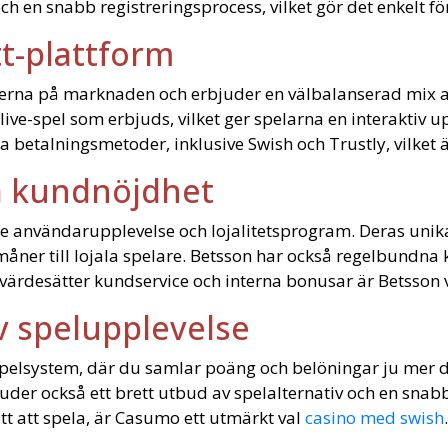
h en snabb registreringsprocess, vilket gör det enkelt 
ett-plattform
rerna på marknaden och erbjuder en välbalanserad mix av
live-spel som erbjuds, vilket ger spelarna en interaktiv 
 betalningsmetoder, inklusive Swish och Trustly, vilket
på kundnöjdhet
de användarupplevelse och lojalitetsprogram. Deras unik
ner till lojala spelare. Betsson har också regelbundna
rdesätter kundservice och interna bonusar är Betsson v
v spelupplevelse
spelsystem, där du samlar poäng och belöningar ju mer d
der också ett brett utbud av spelalternativ och en snab
tt att spela, är Casumo ett utmärkt val
casino med swish
.