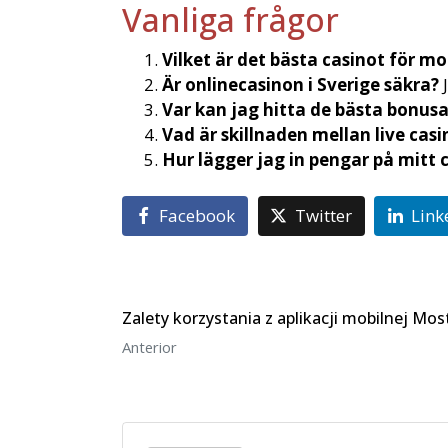
Vanliga frågor
Vilket är det bästa casinot för mob
Är onlinecasinon i Sverige säkra?
J
Var kan jag hitta de bästa bonus
Vad är skillnaden mellan live casi
Hur lägger jag in pengar på mitt
Facebook
Twitter
Link
Zalety korzystania z aplikacji mobilnej Mo
Anterior