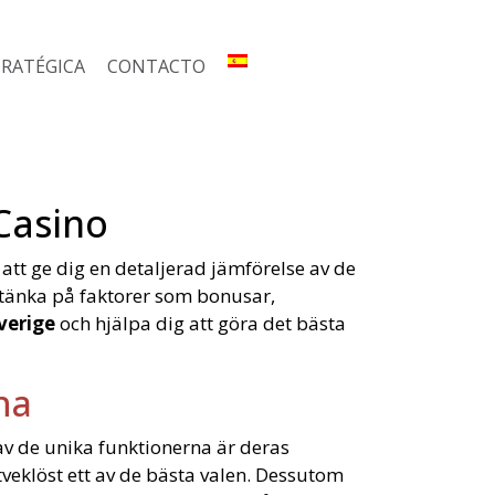
RATÉGICA
CONTACTO
Casino
att ge dig en detaljerad jämförelse av de
d tänka på faktorer som bonusar,
verige
och hjälpa dig att göra det bästa
na
 av de unika funktionerna är deras
veklöst ett av de bästa valen. Dessutom