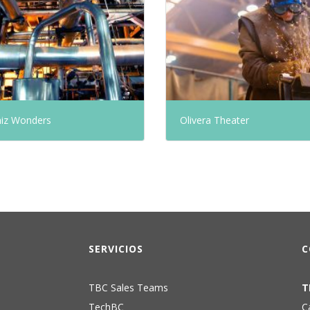
iz Wonders
Olivera Theater
SERVICIOS
C
TBC Sales Teams
T
TechBC
C