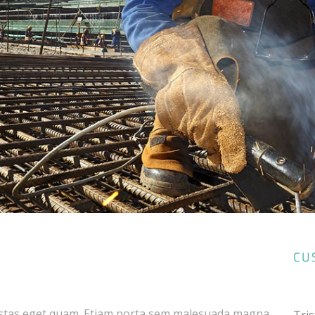
CU
 egestas eget quam. Etiam porta sem malesuada magna
Tris