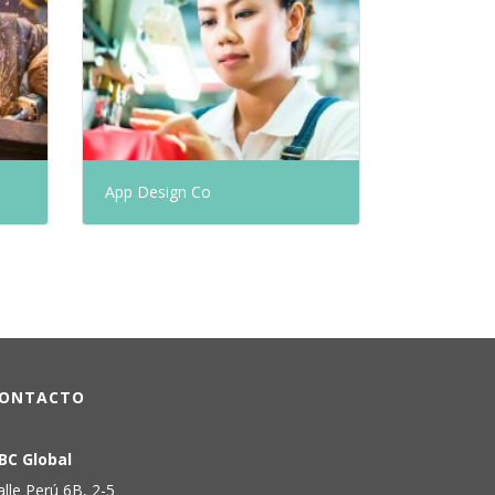
App Design Co
ONTACTO
BC Global
alle Perú 6B, 2-5