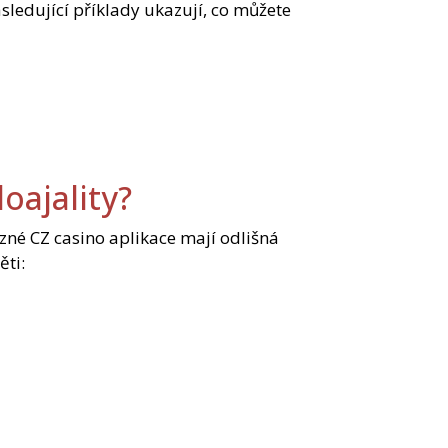
sledující příklady ukazují, co můžete
oajality?
zné CZ casino aplikace mají odlišná
ěti: