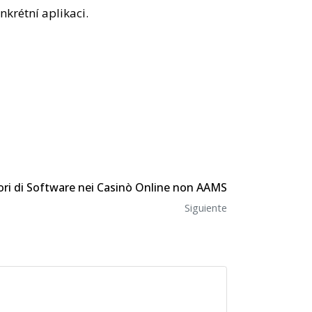
krétní aplikaci.
tori di Software nei Casinò Online non AAMS
Siguiente