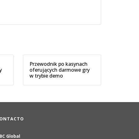
Przewodnik po kasynach
y
oferujących darmowe gry
w trybie demo
ONTACTO
BC Global