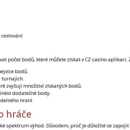
 cestování
ovat počet bodů, které můžete získat v CZ casino aplikaci.
nejvíce bodů.
 turnajích.
ré zvyšují množství získaných bodů.
řinést dodatečné body.
idelného hraní.
o hráče
ké spektrum výhod. Důvodem, proč je důležité se zapojit