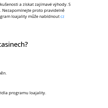
ušenosti a získat zajímavé výhody. S
ni. Nezapomínejte proto pravidelně
rogram loajality může nabídnout
cz
casinech?
měn.
idla programu loajality.