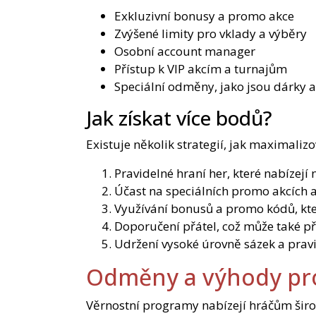
Exkluzivní bonusy a promo akce
Zvýšené limity pro vklady a výběry
Osobní account manager
Přístup k VIP akcím a turnajům
Speciální odměny, jako jsou dárky a
Jak získat více bodů?
Existuje několik strategií, jak maximaliz
Pravidelné hraní her, které nabízejí 
Účast na speciálních promo akcích a
Využívání bonusů a promo kódů, kte
Doporučení přátel, což může také p
Udržení vysoké úrovně sázek a prav
Odměny a výhody pr
Věrnostní programy nabízejí hráčům širo