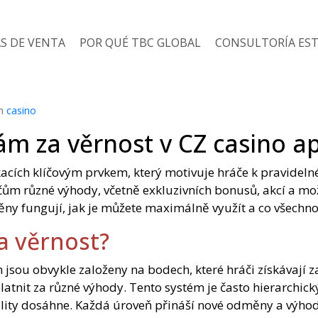
S DE VENTA
POR QUÉ TBC GLOBAL
CONSULTORÍA EST
n
casino
 za věrnost v CZ casino ap
acích klíčovým prvkem, který motivuje hráče k pravidelné
čům různé výhody, včetně exkluzivních bonusů, akcí a mož
ěny fungují, jak je můžete maximálně využít a co všechno
a věrnost?
jsou obvykle založeny na bodech, které hráči získávají za
latnit za různé výhody. Tento systém je často hierarchick
ality dosáhne. Každá úroveň přináší nové odměny a výhod