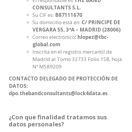
El responsable es
THE BAND
CONSULTANTS S.L.
Su CIF es:
B87111670
Su domicilio está en:
C/ PRINCIPE DE
VERGARA 55, 3ªA – MADRID (28006)
Correo electrónico
: hlopez@tbc-
global.com
Inscrita en el registro mercantil de
Madrid al Tomo 32733 Folio 158, hoja
Nº M589209
CONTACTO DELEGADO DE PROTECCIÓN DE
DATOS:
dpo.thebandconsultants@lock4data.es
¿Con que finalidad tratamos sus
datos personales?