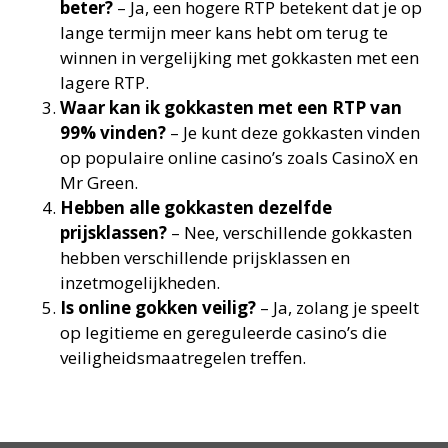
beter?
– Ja, een hogere RTP betekent dat je op
lange termijn meer kans hebt om terug te
winnen in vergelijking met gokkasten met een
lagere RTP.
Waar kan ik gokkasten met een RTP van
99% vinden?
– Je kunt deze gokkasten vinden
op populaire online casino’s zoals CasinoX en
Mr Green.
Hebben alle gokkasten dezelfde
prijsklassen?
– Nee, verschillende gokkasten
hebben verschillende prijsklassen en
inzetmogelijkheden.
Is online gokken veilig?
– Ja, zolang je speelt
op legitieme en gereguleerde casino’s die
veiligheidsmaatregelen treffen.