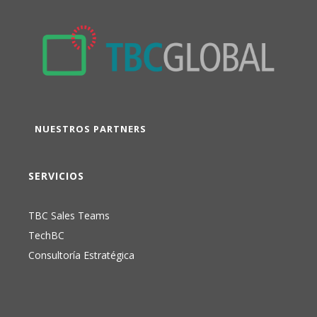
NUESTROS PARTNERS
SERVICIOS
TBC Sales Teams
TechBC
Consultoría Estratégica